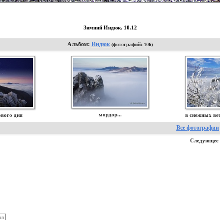
Зимний Индюк. 10.12
Альбом:
Индюк
(фотографий: 106)
мордор...
ового дня
в снежных вет
Все фотографии
Следующее