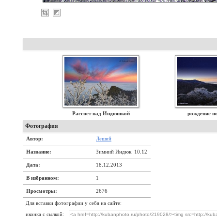
Рассвет над Индюшкой
рождение н
Фотография
Автор:
Леший
Название:
Зимний Индюк. 10.12
Дата:
18.12.2013
В избранном:
1
Просмотры:
2676
Для вставки фотографии у себя на сайте:
иконка с сылкой: