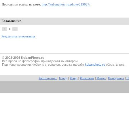
Постоянная ссылка на фото:
http://kubanphoto.ru/photo/219027/
Голосование
+
6
–
Результаты голосования
© 2003-2026 KubanPhoto.ru
Все прaва на фотографии принадлежат их авторам.
При использовании любых материалов, ссылка на сайт
kubanphoto.ru
обязательна.
Автопортрет
|
Город
|
Жанр
|
Животные
|
Макро
|
Натюрморт
|
П