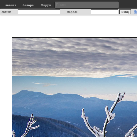
Главная
Авторы
Форум
логин:
пароль:
Н