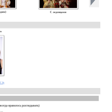
идим)
С леденцами
то
Т.Э)
.всегда нравилось разглядывать)