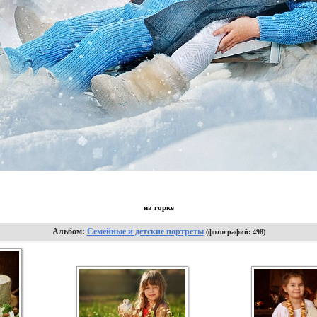
на горке
Альбом:
Семейные и детские портреты
(фотографий: 498)