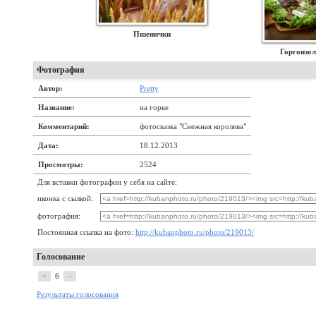
Пшенички
Горгонзол
Фотография
Автор:
Pretty
Название:
на горке
Комментарий:
фотосказка "Снежная королева"
Дата:
18.12.2013
Просмотры:
2524
Для вставки фотографии у себя на сайте:
иконка с сылкой:
фотография:
Постоянная ссылка на фото:
http://kubanphoto.ru/photo/219013/
Голосование
+
6
–
Результаты голосования