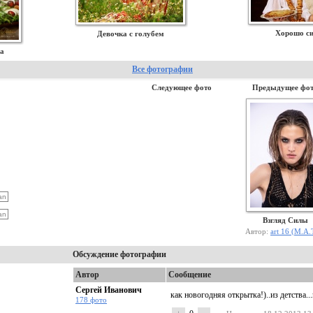
Хорошо с
Девочка с голубем
а
Все фотографии
Следующее фото
Предыдущее фо
Взгляд Силы
Автор:
art 16 (М.А.
Обсуждение фотографии
Автор
Сообщение
Сергей Иванович
как новогодняя открытка!)..из детства..
178 фото