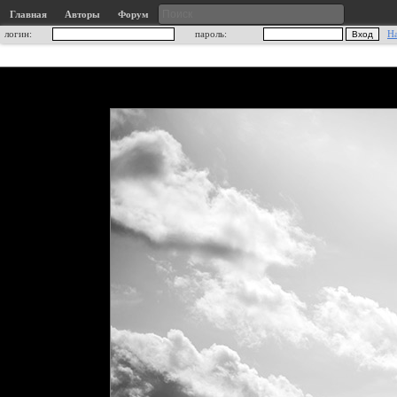
Главная
Авторы
Форум
логин:
пароль:
Н