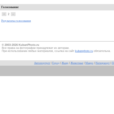
Голосование
+
2
–
Результаты голосования
© 2003-2026 KubanPhoto.ru
Все прaва на фотографии принадлежат их авторам.
При использовании любых материалов, ссылка на сайт
kubanphoto.ru
обязательна.
Автопортрет
|
Город
|
Жанр
|
Животные
|
Макро
|
Натюрморт
|
П