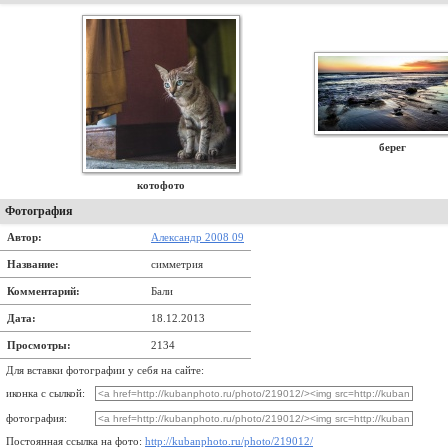
берег
котофото
Фотография
Автор:
Александр 2008 09
Название:
симметрия
Комментарий:
Бали
Дата:
18.12.2013
Просмотры:
2134
Для вставки фотографии у себя на сайте:
иконка с сылкой:
фотография:
Постоянная ссылка на фото:
http://kubanphoto.ru/photo/219012/