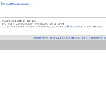
Результаты голосования
© 2003-2026 KubanPhoto.ru
Все прaва на фотографии принадлежат их авторам.
При использовании любых материалов, ссылка на сайт
kubanphoto.ru
обязательна.
Автопортрет
|
Город
|
Жанр
|
Животные
|
Макро
|
Натюрморт
|
П