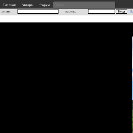
Главная
Авторы
Форум
логин:
пароль:
Н