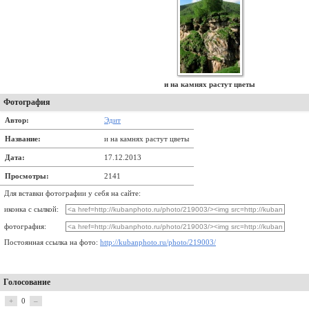
и на камнях растут цветы
Фотография
Автор:
Эдит
Название:
и на камнях растут цветы
Дата:
17.12.2013
Просмотры:
2141
Для вставки фотографии у себя на сайте:
иконка с сылкой:
фотография:
Постоянная ссылка на фото:
http://kubanphoto.ru/photo/219003/
Голосование
+
0
–