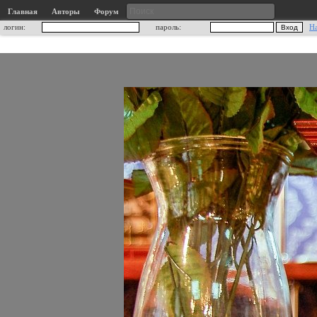
Главная
Авторы
Форум
логин:
пароль:
Н