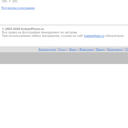
+
2
–
Результаты голосования
© 2003-2026 KubanPhoto.ru
Все прaва на фотографии принадлежат их авторам.
При использовании любых материалов, ссылка на сайт
kubanphoto.ru
обязательна.
Автопортрет
|
Город
|
Жанр
|
Животные
|
Макро
|
Натюрморт
|
П