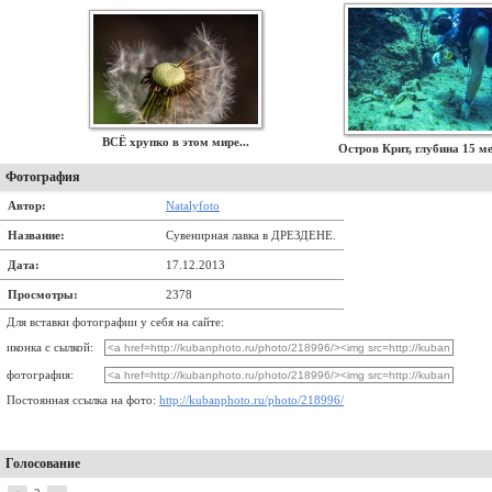
ВСЁ хрупко в этом мире...
Остров Крит, глубина 15 м
Фотография
Автор:
Natalyfoto
Название:
Сувенирная лавка в ДРЕЗДЕНЕ.
Дата:
17.12.2013
Просмотры:
2378
Для вставки фотографии у себя на сайте:
иконка с сылкой:
фотография:
Постоянная ссылка на фото:
http://kubanphoto.ru/photo/218996/
Голосование