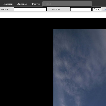
Главная
Авторы
Форум
логин:
пароль:
Н