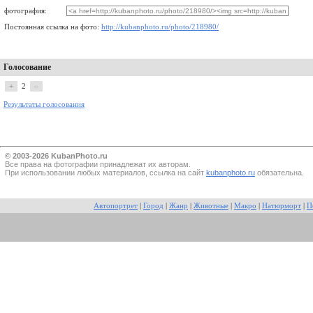
фотография:
Постоянная ссылка на фото:
http://kubanphoto.ru/photo/218980/
Голосование
+
2
–
Результаты голосования
© 2003-2026 KubanPhoto.ru
Все прaва на фотографии принадлежат их авторам.
При использовании любых материалов, ссылка на сайт
kubanphoto.ru
обязательна.
Автопортрет
|
Город
|
Жанр
|
Животные
|
Макро
|
Натюрморт
|
П