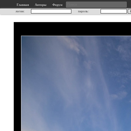
Главная
Авторы
Форум
логин:
пароль: