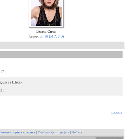
Взгляд Силы
Автор:
art 16 (М.А.Т.Э)
:17
дили за Шесси.
:21
О сайте
|
Компьютерная графика
|
Учебная фотография
|
Пейзаж