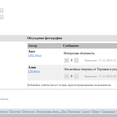
Обсуждение фотографии
Автор
Сообщение
Ansv
Интересная облачность.
1462 фото
+
0
–
Написано
: 17.12.2013 21
Алик
Эти колбасы тянулись от Терзияна и ухо
128 фото
+
0
–
Написано
: 17.12.2013 22
Добавлять ответы могут только зарегистрированные пользователи.
ельна.
рморт
|
Портрет
|
Природа
|
Эротическое фото - Ню
|
Репортаж
|
Спорт
|
Юмор
|
Остальное