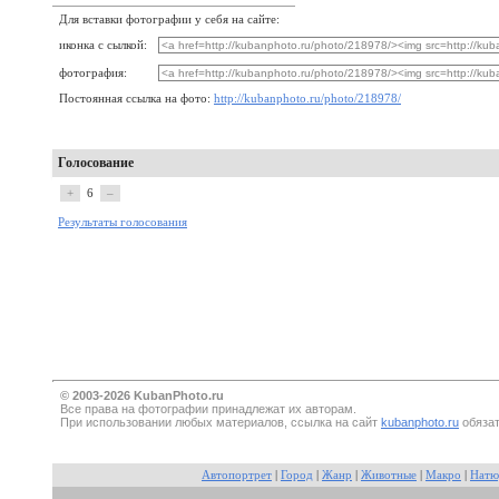
Для вставки фотографии у себя на сайте:
иконка с сылкой:
фотография:
Постоянная ссылка на фото:
http://kubanphoto.ru/photo/218978/
Голосование
+
6
–
Результаты голосования
© 2003-2026 KubanPhoto.ru
Все прaва на фотографии принадлежат их авторам.
При использовании любых материалов, ссылка на сайт
kubanphoto.ru
обязат
Автопортрет
|
Город
|
Жанр
|
Животные
|
Макро
|
Натю