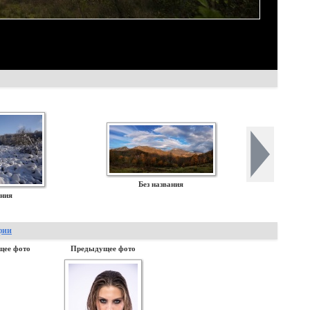
Без названия
ания
фии
щее фото
Предыдущее фото