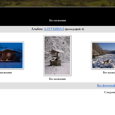
Без названия
Альбом:
АЛТУБИНАЛ
(фотографий: 8)
 названия
Без назв
Без названия
Все фотогра
Следую