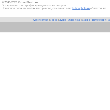
© 2003-2026 KubanPhoto.ru
Все прaва на фотографии принадлежат их авторам.
При использовании любых материалов, ссылка на сайт
kubanphoto.ru
обязательна.
Автопортрет
|
Город
|
Жанр
|
Животные
|
Макро
|
Натюрморт
|
П