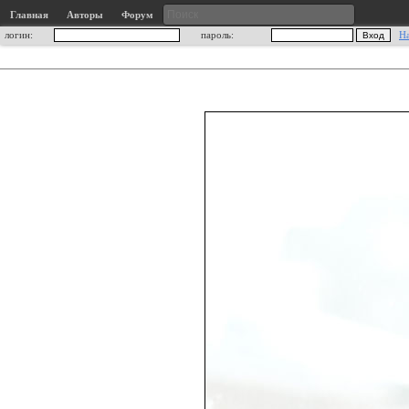
Главная
Авторы
Форум
логин:
пароль:
Н