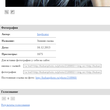
Фотография
Автор:
Implicator
Название:
Зимняя сказка.
Дата:
16.12.2013
Просмотры:
1675
Для вставки фотографии у себя на сайте:
иконка с сылкой:
фотография:
Постоянная ссылка на фото:
http://kubanphoto.ru/photo/218960/
Голосование
+
0
–
Результаты голосования