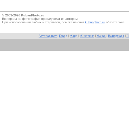
© 2003-2026 KubanPhoto.ru
Все прaва на фотографии принадлежат их авторам.
При использовании любых материалов, ссылка на сайт
kubanphoto.ru
обязательна.
Автопортрет
|
Город
|
Жанр
|
Животные
|
Макро
|
Натюрморт
|
П