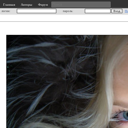
Главная
Авторы
Форум
логин:
пароль:
Н