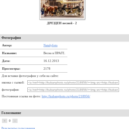
ДРЕЗДЕН весной - 2
Фотография
Автор:
Natalyfoto
Название:
Весна в ПРАГЕ.
Дата:
16.12.2013
Просмотры:
2178
Для вставки фотографии у себя на сайте:
иконка с сылкой:
фотография:
Постоянная ссылка на фото:
http://kubanphoto.ru/photo/218956/
Голосование
+
0
–
Результаты голосования