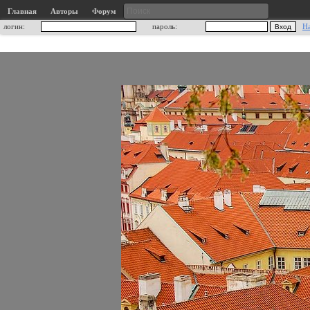
Главная
Авторы
Форум
логин:
пароль:
Н