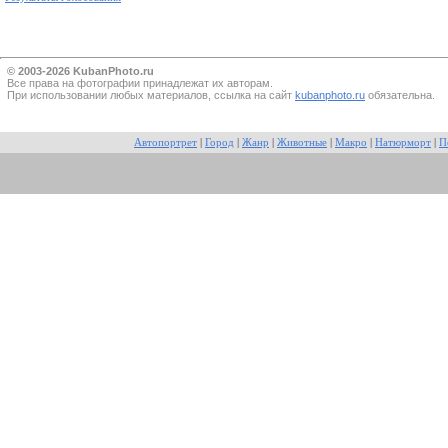
© 2003-2026 KubanPhoto.ru
Все прaва на фотографии принадлежат их авторам.
При использовании любых материалов, ссылка на сайт
kubanphoto.ru
обязательна.
Автопортрет
|
Город
|
Жанр
|
Животные
|
Макро
|
Натюрморт
|
П