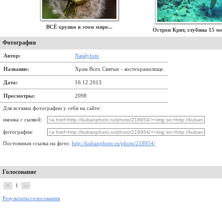
ВСЁ хрупко в этом мире...
Остров Крит, глубина 15 м
Фотография
Автор:
Natalyfoto
Название:
Храм Всех Святых - костехранилище.
Дата:
16.12.2013
Просмотры:
2098
Для вставки фотографии у себя на сайте:
иконка с сылкой:
фотография:
Постоянная ссылка на фото:
http://kubanphoto.ru/photo/218954/
Голосование
+
1
–
Результаты голосования