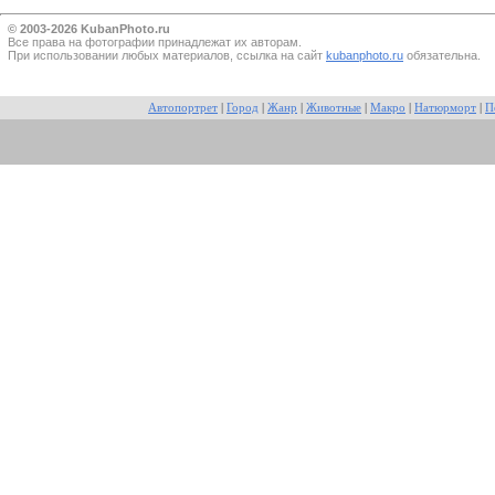
© 2003-2026 KubanPhoto.ru
Все прaва на фотографии принадлежат их авторам.
При использовании любых материалов, ссылка на сайт
kubanphoto.ru
обязательна.
Автопортрет
|
Город
|
Жанр
|
Животные
|
Макро
|
Натюрморт
|
П