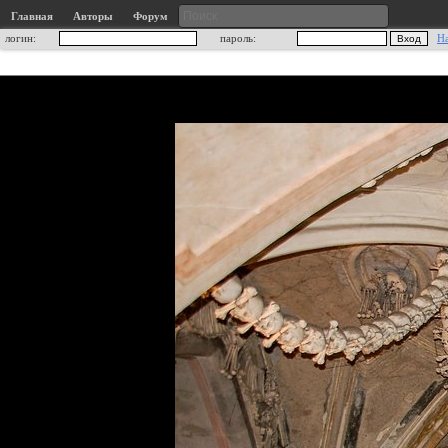
Главная
Авторы
Форум
логин:
пароль:
Н