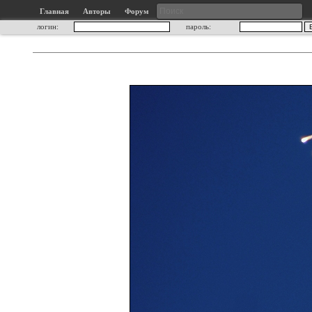
Главная
Авторы
Форум
логин:
пароль: