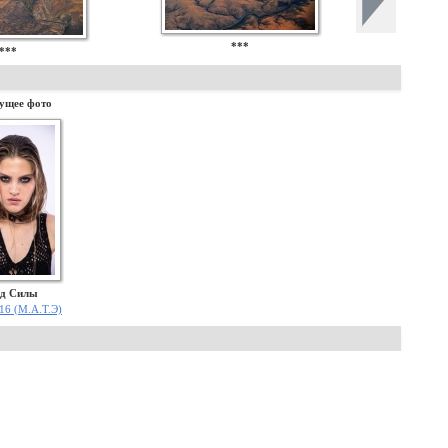
***
***
ущее фото
яд Силы
 16 (М.А.Т.Э)