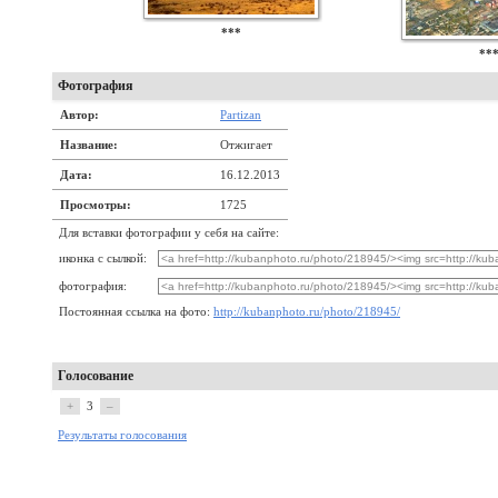
***
**
Фотография
Автор:
Partizan
Название:
Отжигает
Дата:
16.12.2013
Просмотры:
1725
Для вставки фотографии у себя на сайте:
иконка с сылкой:
фотография:
Постоянная ссылка на фото:
http://kubanphoto.ru/photo/218945/
Голосование
+
3
–
Результаты голосования