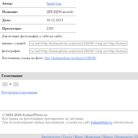
Автор:
Natalyfoto
Название:
ДРЕЗДЕН весной.
Дата:
16.12.2013
Просмотры:
2201
Для вставки фотографии у себя на сайте:
иконка с сылкой:
фотография:
Постоянная ссылка на фото:
http://kubanphoto.ru/photo/218939/
Голосование
+
6
–
Результаты голосования
© 2003-2026 KubanPhoto.ru
Все прaва на фотографии принадлежат их авторам.
При использовании любых материалов, ссылка на сайт
kubanphoto.ru
обязательна.
Автопортрет
|
Город
|
Жанр
|
Животные
|
Макро
|
Натюрморт
|
П