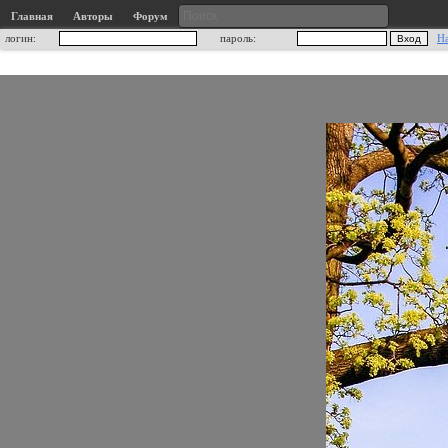
Главная
Авторы
Форум
логин:
пароль:
Н