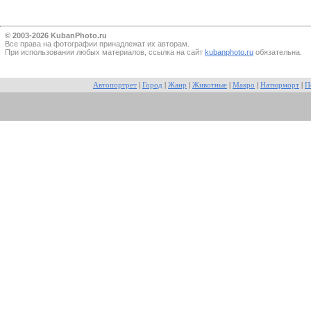
© 2003-2026 KubanPhoto.ru
Все прaва на фотографии принадлежат их авторам.
При использовании любых материалов, ссылка на сайт
kubanphoto.ru
обязательна.
Автопортрет
|
Город
|
Жанр
|
Животные
|
Макро
|
Натюрморт
|
П