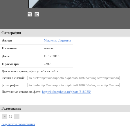
Фотография
Автор:
Макиенко Людмила
Название:
зимняя...
Дата:
15.12.2013
Просмотры:
2307
Для вставки фотографии у себя на сайте:
иконка с сылкой:
фотография:
Постоянная ссылка на фото:
http://kubanphoto.ru/photo/218925/
Голосование
+
12
–
Результаты голосования