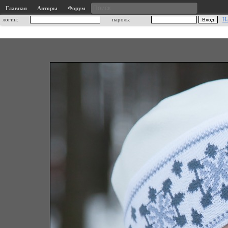
Главная
Авторы
Форум
логин:
пароль:
Н