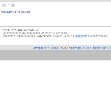
+
0
–
Результаты голосования
© 2003-2026 KubanPhoto.ru
Все прaва на фотографии принадлежат их авторам.
При использовании любых материалов, ссылка на сайт
kubanphoto.ru
обязательна.
Автопортрет
|
Город
|
Жанр
|
Животные
|
Макро
|
Натюрморт
|
П