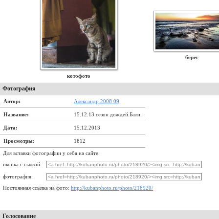
берег
котофото
Фотография
Автор:
Александр 2008 09
Название:
15.12.13.сезон дождей.Бали.
Дата:
15.12.2013
Просмотры:
1812
Для вставки фотографии у себя на сайте:
иконка с сылкой:
фотография:
Постоянная ссылка на фото:
http://kubanphoto.ru/photo/218920/
Голосование