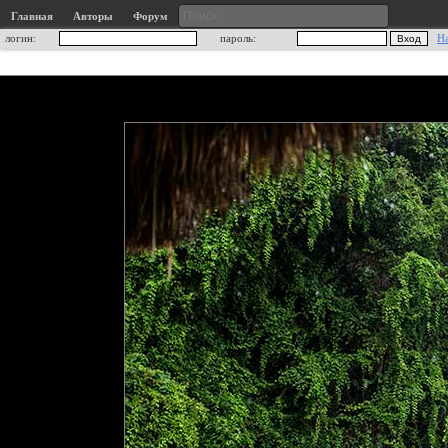
Главная
Авторы
Форум
логин:
пароль:
Н