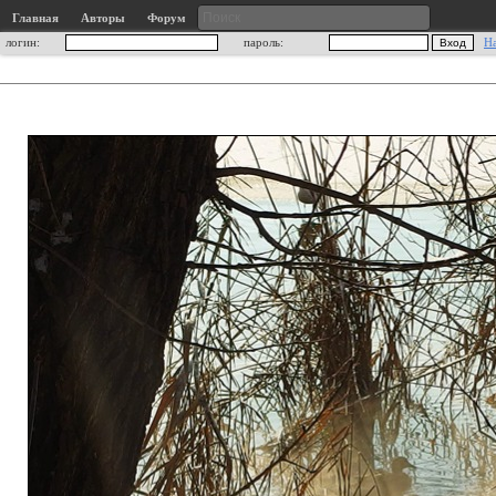
Главная
Авторы
Форум
логин:
пароль:
Н