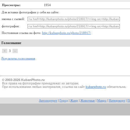
Просмотры:
1954
Для вставки фотографии у себя на сайте:
иконка с сылкой:
фотография:
Постоянная ссылка на фото:
http://kubanphoto.ru/photo/218917/
Голосование
+
3
–
Результаты голосования
© 2003-2026 KubanPhoto.ru
Все прaва на фотографии принадлежат их авторам.
При использовании любых материалов, ссылка на сайт
kubanphoto.ru
обязательна.
Автопортрет
|
Город
|
Жанр
|
Животные
|
Макро
|
Натюрморт
|
П