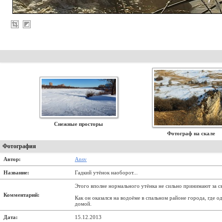
Снежные просторы
Фотограф на скале
Фотография
Автор:
Ansv
Название:
Гадкий утёнок наоборот...
Этого вполне нормального утёнка не сильно принимают за св
Комментарий:
Как он оказался на водоёме в спальном районе города, где о
домой.
Дата:
15.12.2013