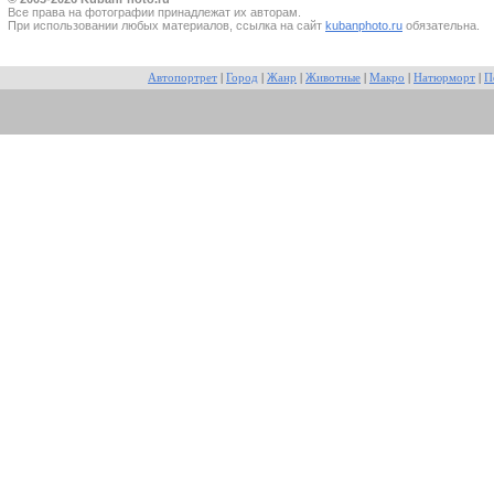
Все прaва на фотографии принадлежат их авторам.
При использовании любых материалов, ссылка на сайт
kubanphoto.ru
обязательна.
Автопортрет
|
Город
|
Жанр
|
Животные
|
Макро
|
Натюрморт
|
П