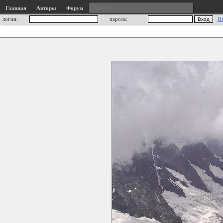
Главная
Авторы
Форум
логин:
пароль:
Н