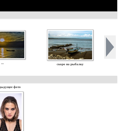
...
скоро на рыбалку
дыдущее фото