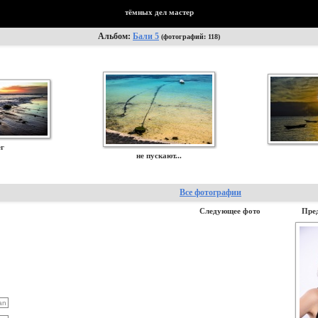
тёмных дел мастер
Альбом:
Бали 5
(фотографий: 118)
ег
не пускают...
Все фотографии
Следующее фото
Пре