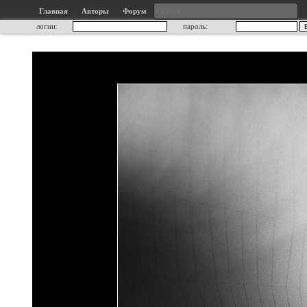
Главная
Авторы
Форум
логин:
пароль: