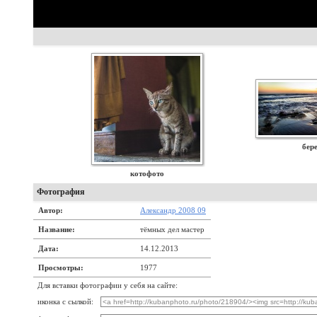
бер
котофото
Фотография
Автор:
Александр 2008 09
Название:
тёмных дел мастер
Дата:
14.12.2013
Просмотры:
1977
Для вставки фотографии у себя на сайте:
иконка с сылкой: