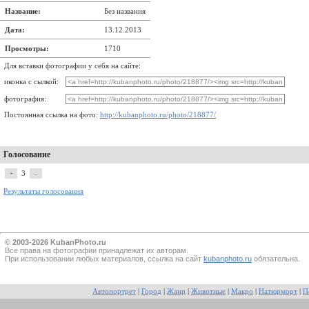
Название:
Без названия
Дата:
13.12.2013
Просмотры:
1710
Для вставки фотографии у себя на сайте:
иконка с сылкой:
фотография:
Постоянная ссылка на фото:
http://kubanphoto.ru/photo/218877/
Голосование
+
3
–
Результаты голосования
© 2003-2026 KubanPhoto.ru
Все прaва на фотографии принадлежат их авторам.
При использовании любых материалов, ссылка на сайт
kubanphoto.ru
обязательна.
Автопортрет
|
Город
|
Жанр
|
Животные
|
Макро
|
Натюрморт
|
П