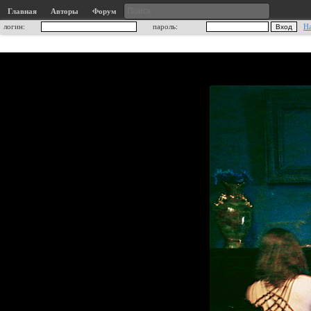
Главная
Авторы
Форум
логин:
пароль:
Н