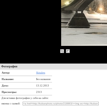
Фотография
Автор:
Skitalets
Название:
Без названия
Дата:
13.12.2013
Просмотры:
2313
Для вставки фотографии у себя на сайте:
иконка с сылкой: