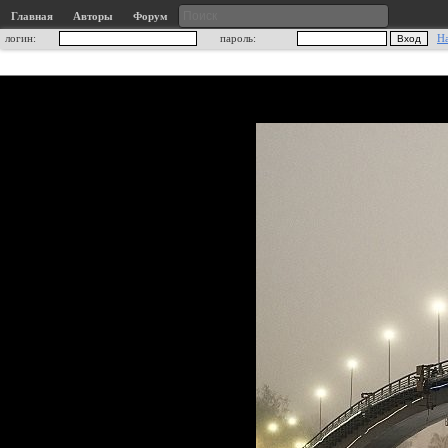
Главная
Авторы
Форум
логин:
пароль:
Н