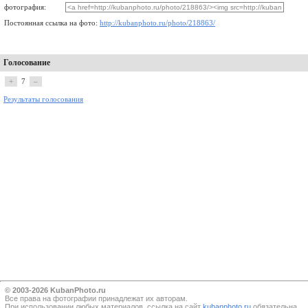
фотография:
Постоянная ссылка на фото:
http://kubanphoto.ru/photo/218863/
Голосование
+
7
–
Результаты голосования
© 2003-2026 KubanPhoto.ru
Все прaва на фотографии принадлежат их авторам.
При использовании любых материалов, ссылка на сайт
kubanphoto.ru
обязательна.