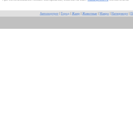
Автопортрет
|
Город
|
Жанр
|
Животные
|
Макро
|
Натюрморт
|
П