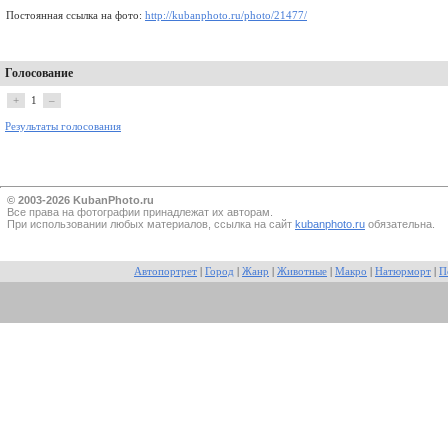
Постоянная ссылка на фото:
http://kubanphoto.ru/photo/21477/
Голосование
+
1
–
Результаты голосования
© 2003-2026 KubanPhoto.ru
Все прaва на фотографии принадлежат их авторам.
При использовании любых материалов, ссылка на сайт
kubanphoto.ru
обязательна.
Автопортрет
|
Город
|
Жанр
|
Животные
|
Макро
|
Натюрморт
|
П