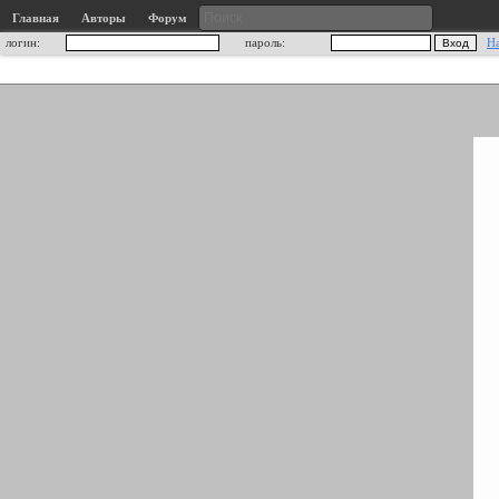
Главная
Авторы
Форум
логин:
пароль:
Н