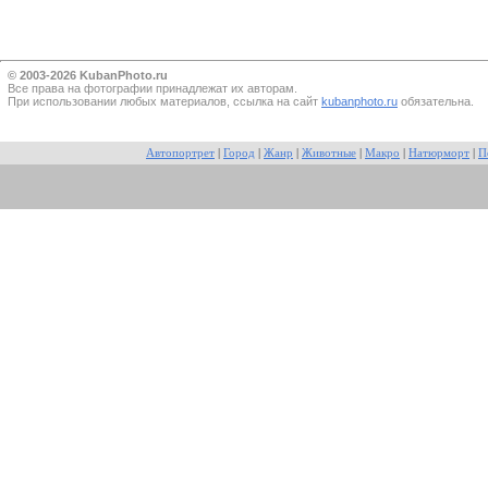
© 2003-2026 KubanPhoto.ru
Все прaва на фотографии принадлежат их авторам.
При использовании любых материалов, ссылка на сайт
kubanphoto.ru
обязательна.
Автопортрет
|
Город
|
Жанр
|
Животные
|
Макро
|
Натюрморт
|
П