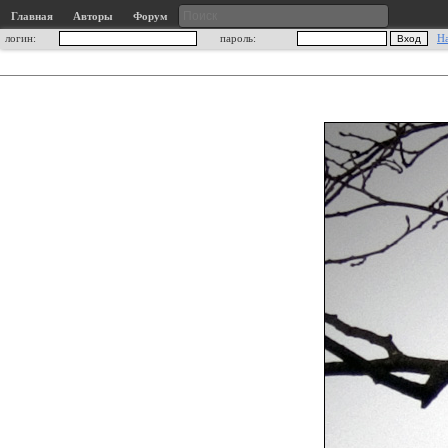
Главная
Авторы
Форум
логин:
пароль:
Н