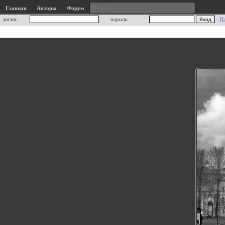
Главная
Авторы
Форум
логин:
пароль:
Н