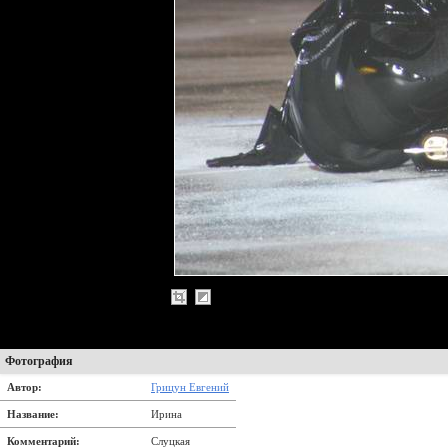
Фотография
Автор:
Грицун Евгений
Название:
Ирина
Комментарий:
Слуцкая