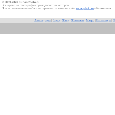
© 2003-2026 KubanPhoto.ru
Все прaва на фотографии принадлежат их авторам.
При использовании любых материалов, ссылка на сайт
kubanphoto.ru
обязательна.
Автопортрет
|
Город
|
Жанр
|
Животные
|
Макро
|
Натюрморт
|
П