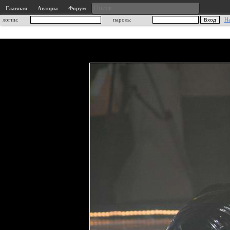
Главная
Авторы
Форум
логин:
пароль:
Н