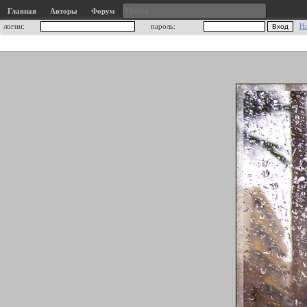
Главная
Авторы
Форум
логин:
пароль:
Н