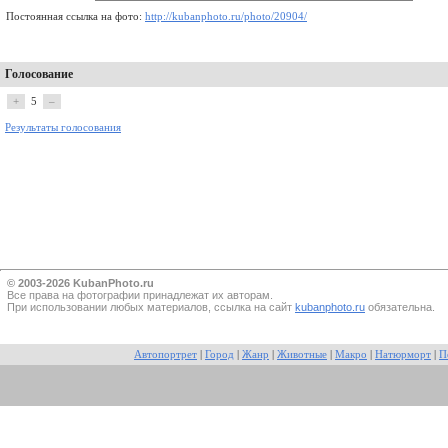
Постоянная ссылка на фото:
http://kubanphoto.ru/photo/20904/
Голосование
+
5
–
Результаты голосования
© 2003-2026 KubanPhoto.ru
Все прaва на фотографии принадлежат их авторам.
При использовании любых материалов, ссылка на сайт
kubanphoto.ru
обязательна.
Автопортрет
|
Город
|
Жанр
|
Животные
|
Макро
|
Натюрморт
|
П