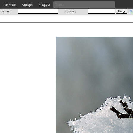
Главная
Авторы
Форум
логин:
пароль:
Н