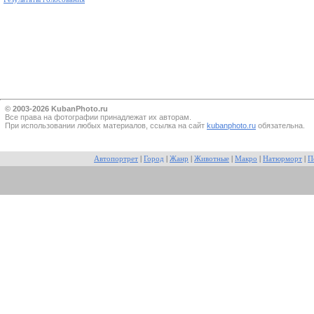
© 2003-2026 KubanPhoto.ru
Все прaва на фотографии принадлежат их авторам.
При использовании любых материалов, ссылка на сайт
kubanphoto.ru
обязательна.
Автопортрет
|
Город
|
Жанр
|
Животные
|
Макро
|
Натюрморт
|
П