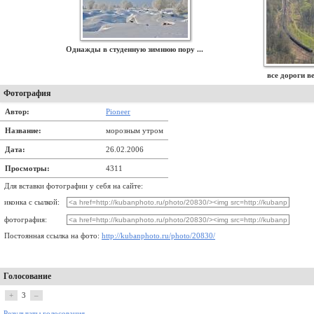
Однажды в студенную зимнюю пору ...
все дороги в
Фотография
Автор:
Pioneer
Название:
морозным утром
Дата:
26.02.2006
Просмотры:
4311
Для вставки фотографии у себя на сайте:
иконка с сылкой:
фотография:
Постоянная ссылка на фото:
http://kubanphoto.ru/photo/20830/
Голосование
+
3
–
Результаты голосования