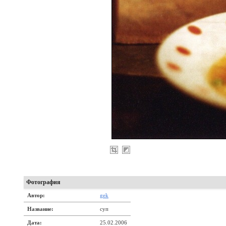
Фотография
Автор:
gek
Название:
суп
Дата:
25.02.2006