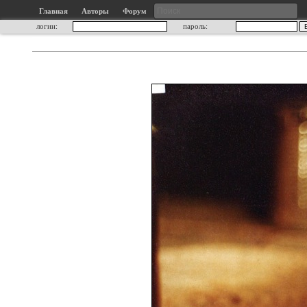
Главная
Авторы
Форум
логин:
пароль: