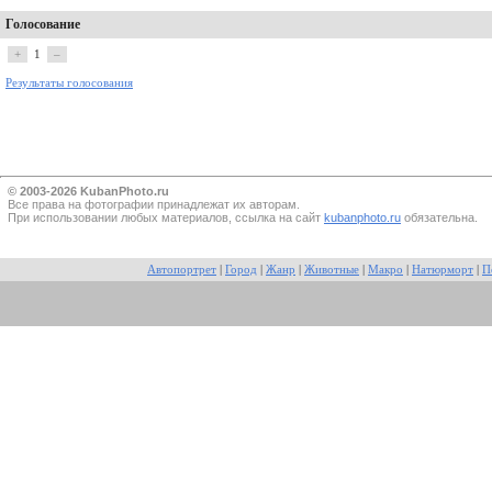
Голосование
+
1
–
Результаты голосования
© 2003-2026 KubanPhoto.ru
Все прaва на фотографии принадлежат их авторам.
При использовании любых материалов, ссылка на сайт
kubanphoto.ru
обязательна.
Автопортрет
|
Город
|
Жанр
|
Животные
|
Макро
|
Натюрморт
|
П