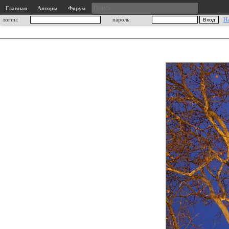
Главная
Авторы
Форум
логин:
пароль:
Н