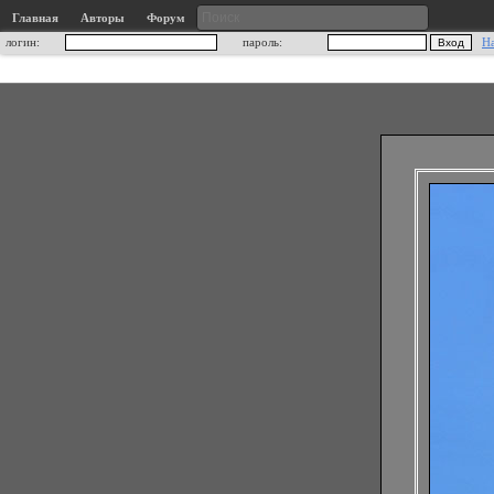
Главная
Авторы
Форум
логин:
пароль:
Н