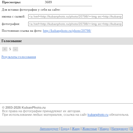
Просмотры:
3689
Для вставки фотографии у себя на сайте:
иконка с сылкой:
фотография:
Постоянная ссылка на фото:
http://kubanphoto.ru/photo/20798/
Голосование
+
5
–
Результаты голосования
© 2003-2026 KubanPhoto.ru
Все прaва на фотографии принадлежат их авторам.
При использовании любых материалов, ссылка на сайт
kubanphoto.ru
обязательна.
Автопортрет
|
Город
|
Жанр
|
Животные
|
Макро
|
Натюрморт
|
П