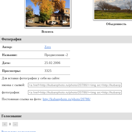
Обыденность
Всплеск
Фотография
Автор:
Zero
Название:
Предвесенняя -2
Дата:
25.02.2006
Просмотры:
3325
Для вставки фотографии у себя на сайте:
иконка с сылкой:
фотография:
Постоянная ссылка на фото:
http://kubanphoto.ru/photo/20786/
Голосование
+
0
–
Результаты голосования