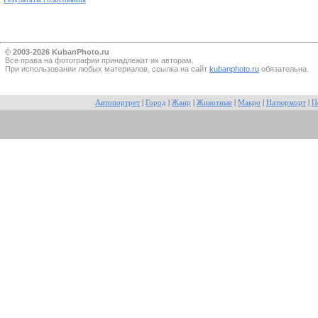
© 2003-2026 KubanPhoto.ru
Все прaва на фотографии принадлежат их авторам.
При использовании любых материалов, ссылка на сайт
kubanphoto.ru
обязательна.
Автопортрет
|
Город
|
Жанр
|
Животные
|
Макро
|
Натюрморт
|
П