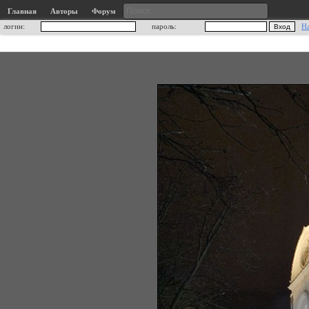
Главная
Авторы
Форум
логин:
пароль:
Н