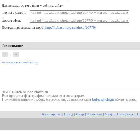
Для вставки фотографии у себя на сайте:
иконка с сылкой:
фотография:
Постоянная ссылка на фото:
http://kubanphoto.ru/photo/20779/
Голосование
+
0
–
Результаты голосования
© 2003-2026 KubanPhoto.ru
Все прaва на фотографии принадлежат их авторам.
При использовании любых материалов, ссылка на сайт
kubanphoto.ru
обязательна.
Автопортрет
|
Город
|
Жанр
|
Животные
|
Макро
|
Натюрморт
|
П