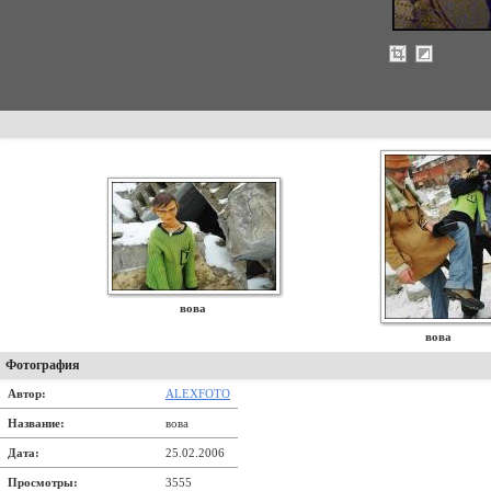
вова
вова
Фотография
Автор:
ALEXFOTO
Название:
вова
Дата:
25.02.2006
Просмотры:
3555