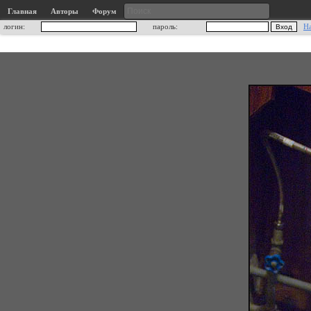
Главная
Авторы
Форум
логин:
пароль:
Н