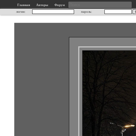
Главная
Авторы
Форум
логин:
пароль: