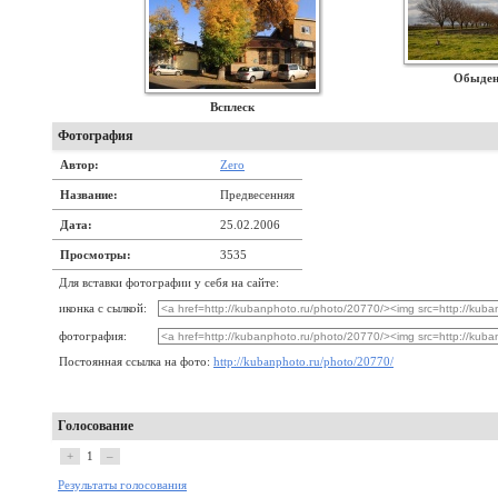
Обыден
Всплеск
Фотография
Автор:
Zero
Название:
Предвесенняя
Дата:
25.02.2006
Просмотры:
3535
Для вставки фотографии у себя на сайте:
иконка с сылкой:
фотография:
Постоянная ссылка на фото:
http://kubanphoto.ru/photo/20770/
Голосование
+
1
–
Результаты голосования