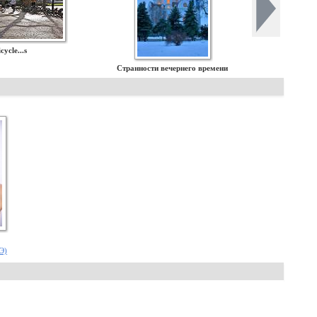
cycle...s
Странности вечернего времени
.Э)