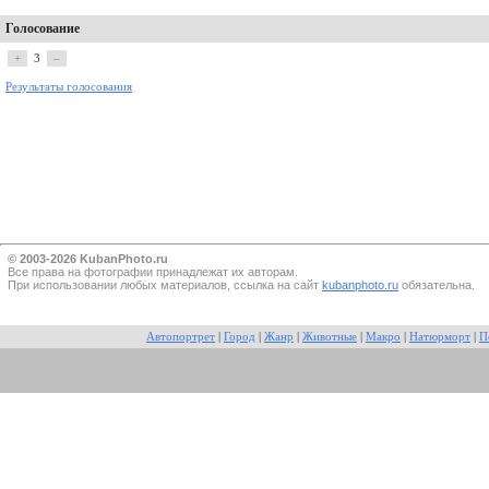
Голосование
+
3
–
Результаты голосования
© 2003-2026 KubanPhoto.ru
Все прaва на фотографии принадлежат их авторам.
При использовании любых материалов, ссылка на сайт
kubanphoto.ru
обязательна.
Автопортрет
|
Город
|
Жанр
|
Животные
|
Макро
|
Натюрморт
|
П