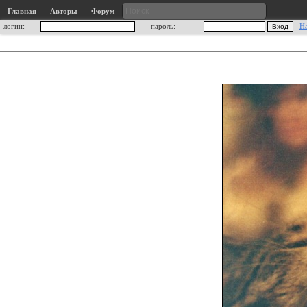
Главная
Авторы
Форум
логин:
пароль:
Н