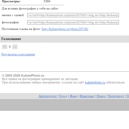
Просмотры:
3366
Для вставки фотографии у себя на сайте:
иконка с сылкой:
фотография:
Постоянная ссылка на фото:
http://kubanphoto.ru/photo/20740/
Голосование
+
0
–
Результаты голосования
© 2003-2026 KubanPhoto.ru
Все прaва на фотографии принадлежат их авторам.
При использовании любых материалов, ссылка на сайт
kubanphoto.ru
обязательна.
Автопортрет
|
Город
|
Жанр
|
Животные
|
Макро
|
Натюрморт
|
П