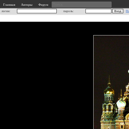
Главная
Авторы
Форум
логин:
пароль:
Н