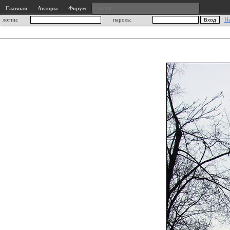
Главная
Авторы
Форум
логин:
пароль:
Н