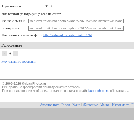
Просмотры:
3539
Для вставки фотографии у себя на сайте:
иконка с сылкой:
фотография:
Постоянная ссылка на фото:
http://kubanphoto.ru/photo/20736/
Голосование
+
0
–
Результаты голосования
© 2003-2026 KubanPhoto.ru
Все прaва на фотографии принадлежат их авторам.
При использовании любых материалов, ссылка на сайт
kubanphoto.ru
обязательна.
Автопортрет
|
Город
|
Жанр
|
Животные
|
Макро
|
Натюрморт
|
П