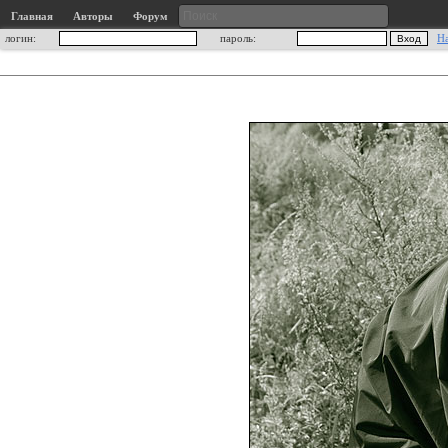
Главная
Авторы
Форум
логин:
пароль:
Н