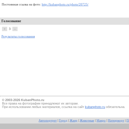
Постоянная ссылка на фото:
http://kubanphoto.ru/photo/20725/
Голосование
+
3
–
Результаты голосования
© 2003-2026 KubanPhoto.ru
Все прaва на фотографии принадлежат их авторам.
При использовании любых материалов, ссылка на сайт
kubanphoto.ru
обязательна.
Автопортрет
|
Город
|
Жанр
|
Животные
|
Макро
|
Натюрморт
|
П