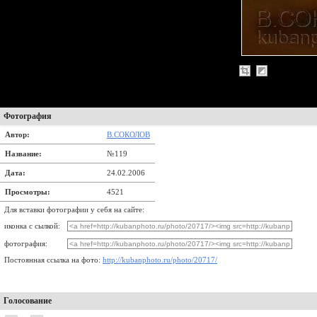
Фотография
Автор:
В.СОКОЛОВ
Название:
№119
Дата:
24.02.2006
Просмотры:
4521
Для вставки фотографии у себя на сайте:
иконка с сылкой:
фотография:
Постоянная ссылка на фото:
http://kubanphoto.ru/photo/20717/
Голосование