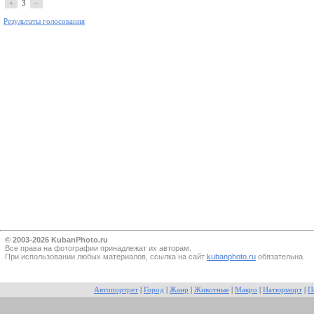
+
3
–
Результаты голосования
© 2003-2026 KubanPhoto.ru
Все прaва на фотографии принадлежат их авторам.
При использовании любых материалов, ссылка на сайт
kubanphoto.ru
обязательна.
Автопортрет
|
Город
|
Жанр
|
Животные
|
Макро
|
Натюрморт
|
П