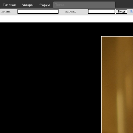
Главная
Авторы
Форум
логин:
пароль:
Н