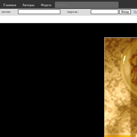
Главная
Авторы
Форум
логин:
пароль:
Н