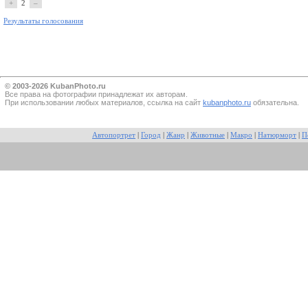
+
2
–
Результаты голосования
© 2003-2026 KubanPhoto.ru
Все прaва на фотографии принадлежат их авторам.
При использовании любых материалов, ссылка на сайт
kubanphoto.ru
обязательна.
Автопортрет
|
Город
|
Жанр
|
Животные
|
Макро
|
Натюрморт
|
П