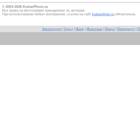
© 2003-2026 KubanPhoto.ru
Все прaва на фотографии принадлежат их авторам.
При использовании любых материалов, ссылка на сайт
kubanphoto.ru
обязательна.
Автопортрет
|
Город
|
Жанр
|
Животные
|
Макро
|
Натюрморт
|
П