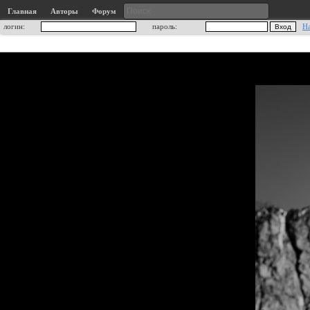
Главная
Авторы
Форум
логин:
пароль:
Н