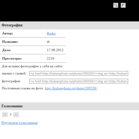
Фотография
Автор:
Ruska
Название:
dr
Дата:
17.08.2012
Просмотры:
2216
Для вставки фотографии у себя на сайте:
иконка с сылкой:
фотография:
Постоянная ссылка на фото:
http://kubanphoto.ru/photo/199330/
Голосование
+
3
–
Результаты голосования