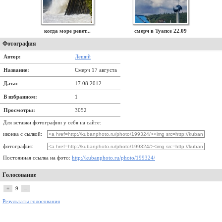
когда море ревет...
смерч в Туапсе 22.09
Фотография
Автор:
Леший
Название:
Смерч 17 августа
Дата:
17.08.2012
В избранном:
1
Просмотры:
3052
Для вставки фотографии у себя на сайте:
иконка с сылкой:
фотография:
Постоянная ссылка на фото:
http://kubanphoto.ru/photo/199324/
Голосование
+
9
–
Результаты голосования