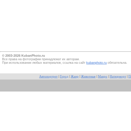
© 2003-2026 KubanPhoto.ru
Все прaва на фотографии принадлежат их авторам.
При использовании любых материалов, ссылка на сайт
kubanphoto.ru
обязательна.
Автопортрет
|
Город
|
Жанр
|
Животные
|
Макро
|
Натюрморт
|
П