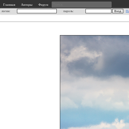
Главная
Авторы
Форум
логин:
пароль:
Н