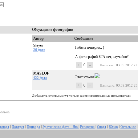
Обсуждение фотографии
Автор
Сообщение
Slayer
Гибель империи.. (
26 фото
А фотографий БТА нет, случайно?
+
0
–
Написано
: 03.09.2012 22
MASLOF
Этот что-ли
422 фото
+
0
–
Написано
: 03.09.2012 23
Добавлять ответы могут только зарегистрированные пользователи.
ельна.
рморт
|
Портрет
|
Природа
|
Эротическое фото - Ню
|
Репортаж
|
Спорт
|
Юмор
|
Остальное