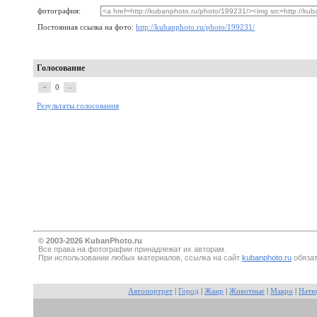
фотография:
Постоянная ссылка на фото:
http://kubanphoto.ru/photo/199231/
Голосование
+
0
–
Результаты голосования
© 2003-2026 KubanPhoto.ru
Все прaва на фотографии принадлежат их авторам.
При использовании любых материалов, ссылка на сайт
kubanphoto.ru
обязат
Автопортрет
|
Город
|
Жанр
|
Животные
|
Макро
|
Натю