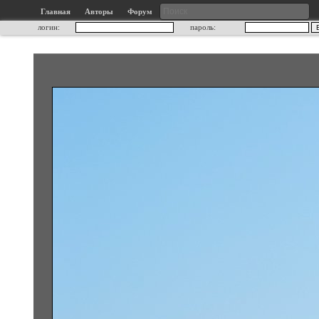
Главная
Авторы
Форум
логин:
пароль: