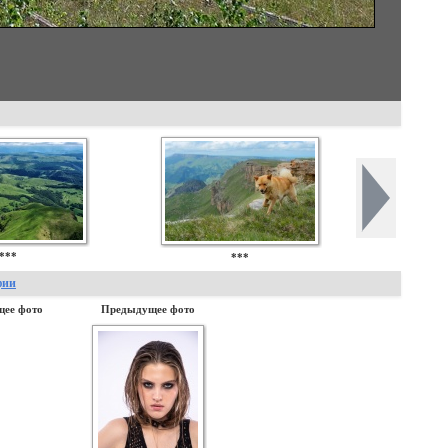
***
***
фии
ее фото
Предыдущее фото