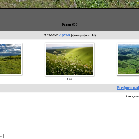
Ратан 600
Альбом:
Архыз
(фотографий: 44)
*
***
Все фотогра
Следующ