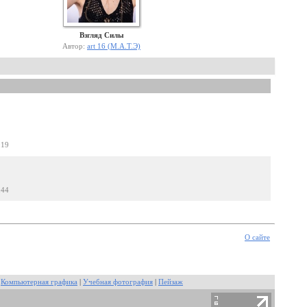
Взгляд Силы
Автор:
art 16 (М.А.Т.Э)
:19
:44
О сайте
|
Компьютерная графика
|
Учебная фотография
|
Пейзаж