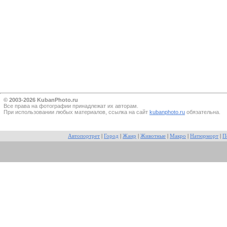
© 2003-2026 KubanPhoto.ru
Все прaва на фотографии принадлежат их авторам.
При использовании любых материалов, ссылка на сайт
kubanphoto.ru
обязательна.
Автопортрет
|
Город
|
Жанр
|
Животные
|
Макро
|
Натюрморт
|
П