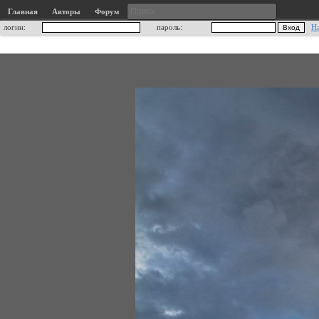
Главная
Авторы
Форум
логин:
пароль:
Н