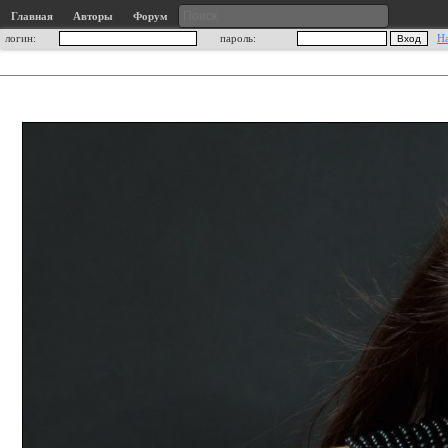
Главная
Авторы
Форум
логин:
пароль:
Н