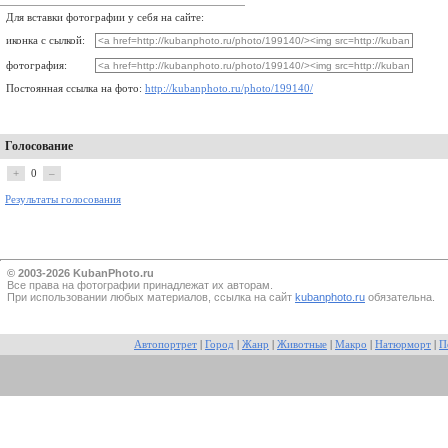
Для вставки фотографии у себя на сайте:
иконка с сылкой:
фотография:
Постоянная ссылка на фото:
http://kubanphoto.ru/photo/199140/
Голосование
+
0
–
Результаты голосования
© 2003-2026 KubanPhoto.ru
Все прaва на фотографии принадлежат их авторам.
При использовании любых материалов, ссылка на сайт
kubanphoto.ru
обязательна.
Автопортрет
|
Город
|
Жанр
|
Животные
|
Макро
|
Натюрморт
|
П