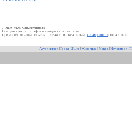
© 2003-2026 KubanPhoto.ru
Все прaва на фотографии принадлежат их авторам.
При использовании любых материалов, ссылка на сайт
kubanphoto.ru
обязательна.
Автопортрет
|
Город
|
Жанр
|
Животные
|
Макро
|
Натюрморт
|
П