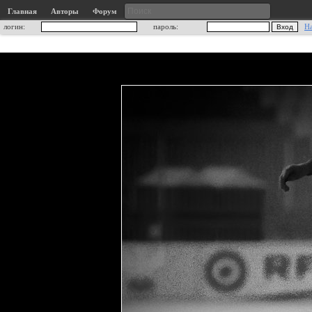
Главная
Авторы
Форум
логин:
пароль:
Н