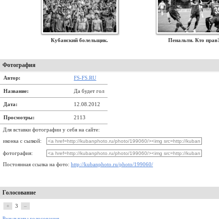
Кубанский болельщик.
Пенальти. Кто прав
Фотография
Автор:
FS-FS.RU
Название:
Да будет гол
Дата:
12.08.2012
Просмотры:
2113
Для вставки фотографии у себя на сайте:
иконка с сылкой:
фотография:
Постоянная ссылка на фото:
http://kubanphoto.ru/photo/199060/
Голосование
+
3
–
Результаты голосования