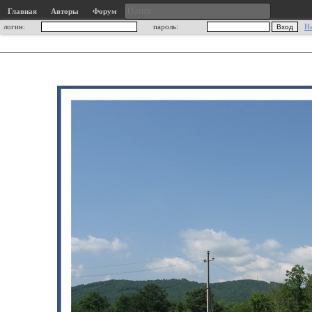
Главная
Авторы
Форум
логин:
пароль:
Н