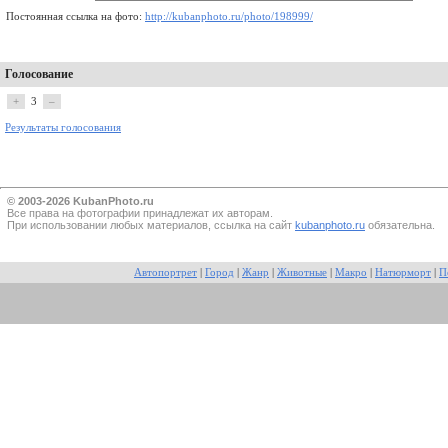
Постоянная ссылка на фото:
http://kubanphoto.ru/photo/198999/
Голосование
+
3
–
Результаты голосования
© 2003-2026 KubanPhoto.ru
Все прaва на фотографии принадлежат их авторам.
При использовании любых материалов, ссылка на сайт
kubanphoto.ru
обязательна.
Автопортрет
|
Город
|
Жанр
|
Животные
|
Макро
|
Натюрморт
|
П