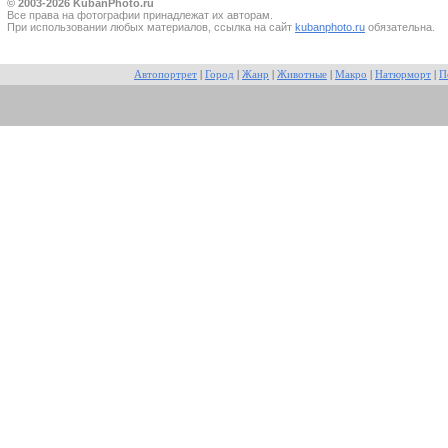
© 2003-2026 KubanPhoto.ru
Все прaва на фотографии принадлежат их авторам.
При использовании любых материалов, ссылка на сайт
kubanphoto.ru
обязательна.
Автопортрет
|
Город
|
Жанр
|
Животные
|
Макро
|
Натюрморт
|
П