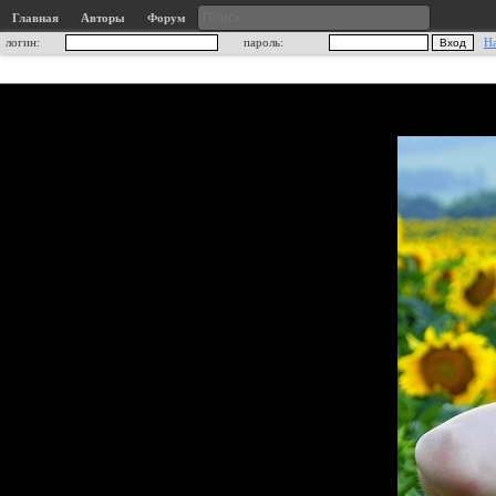
Главная
Авторы
Форум
логин:
пароль:
Н