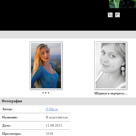
* * *
Штрихи к портрету...
Фотография
Автор:
O.Nik.ss
Название:
В подсолнухах
Дата:
11.08.2012
Просмотры:
3139