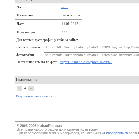
Автор:
neos
Название:
Без названия
Дата:
11.08.2012
Просмотры:
2271
Для вставки фотографии у себя на сайте:
иконка с сылкой:
фотография:
Постоянная ссылка на фото:
http://kubanphoto.ru/photo/198992/
Голосование
+
4
–
Результаты голосования
© 2003-2026 KubanPhoto.ru
Все прaва на фотографии принадлежат их авторам.
При использовании любых материалов, ссылка на сайт
kubanphoto.ru
обязат