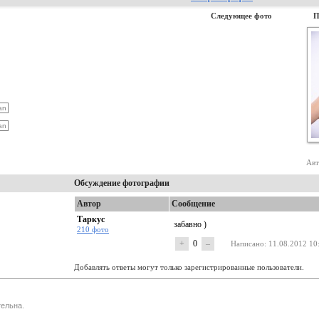
Следующее фото
П
Авт
Обсуждение фотографии
Автор
Сообщение
Таркус
забавно )
210 фото
+
0
–
Написано
: 11.08.2012 10
Добавлять ответы могут только зарегистрированные пользователи.
ельна.