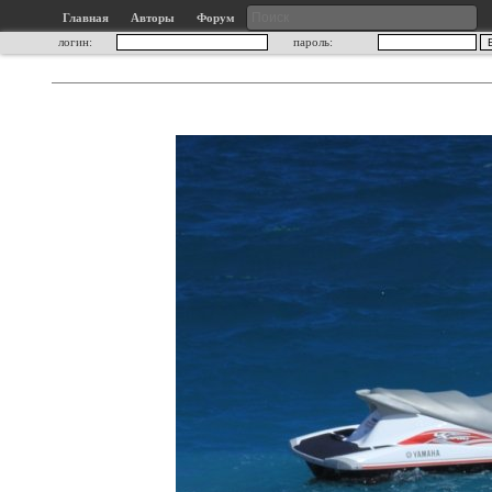
Главная
Авторы
Форум
логин:
пароль: