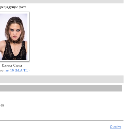
редыдущее фото
Взгляд Силы
ор:
art 16 (М.А.Т.Э)
:46
О сайте