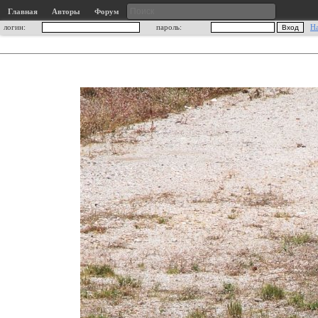
Главная
Авторы
Форум
логин:
пароль:
Н