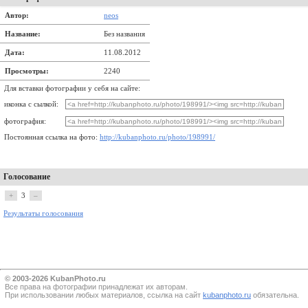
Автор:
neos
Название:
Без названия
Дата:
11.08.2012
Просмотры:
2240
Для вставки фотографии у себя на сайте:
иконка с сылкой:
фотография:
Постоянная ссылка на фото:
http://kubanphoto.ru/photo/198991/
Голосование
+
3
–
Результаты голосования
© 2003-2026 KubanPhoto.ru
Все прaва на фотографии принадлежат их авторам.
При использовании любых материалов, ссылка на сайт
kubanphoto.ru
обязательна.