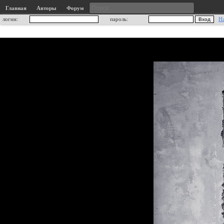
Главная
Авторы
Форум
логин:
пароль:
Н