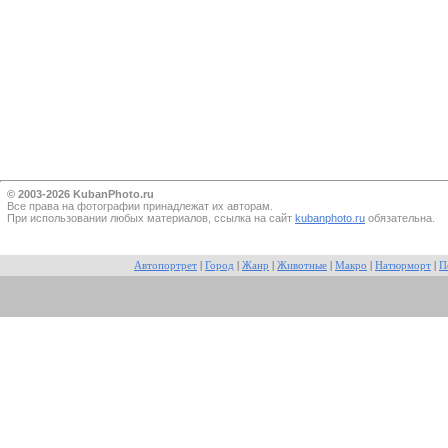
© 2003-2026 KubanPhoto.ru
Все прaва на фотографии принадлежат их авторам.
При использовании любых материалов, ссылка на сайт
kubanphoto.ru
обязательна.
Автопортрет
|
Город
|
Жанр
|
Животные
|
Макро
|
Натюрморт
|
П